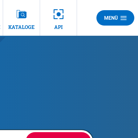
MENÜ
E
KATALOGE
API