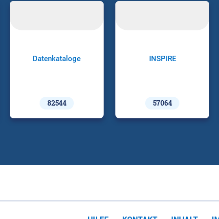
Datenkataloge
INSPIRE
82544
57064