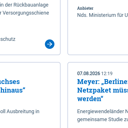
rin der Rückbauanlage
Anbieter
er Versorgungsschiene
Nds. Ministerium für 
aschutz
07.08.2026
12:19
uchses
Meyer: „Berlin
 hinaus“
Netzpaket müss
werden“
ll Ausbreitung in
Energiewendeländer N
gemeinsame Studie zu