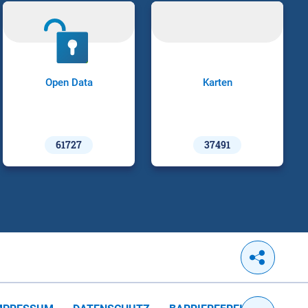
Open Data
Karten
61727
37491