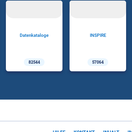
Datenkataloge
INSPIRE
82544
57064