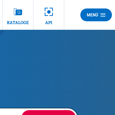
MENÜ
E
KATALOGE
API