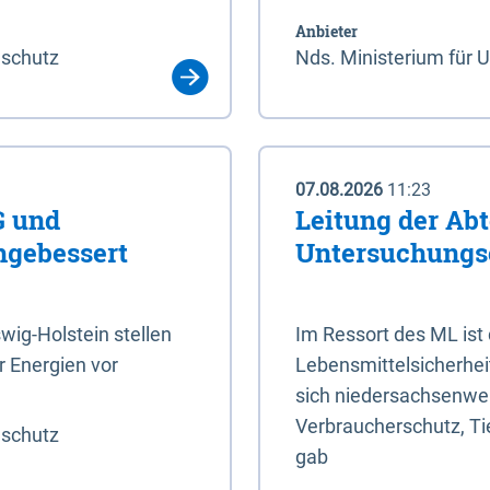
Anbieter
aschutz
Nds. Ministerium für 
07.08.2026
11:23
G und
Leitung der Abt
hgebessert
Untersuchungs
ig-Holstein stellen
Im Ressort des ML ist
 Energien vor
Lebensmittelsicherhei
sich niedersachsenweit
Verbraucherschutz, Tie
aschutz
gab