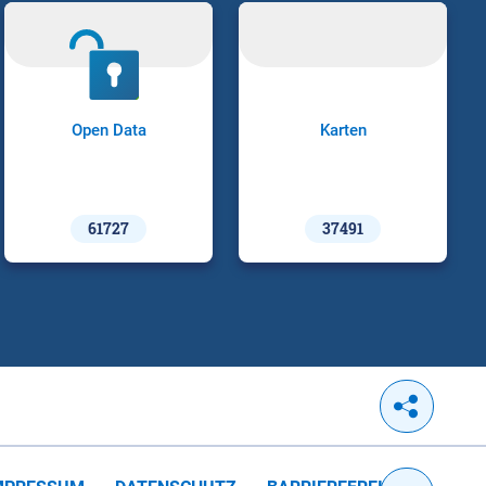
Open Data
Karten
61727
37491