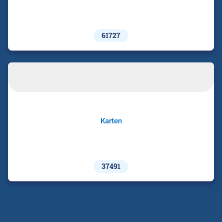
61727
Karten
37491