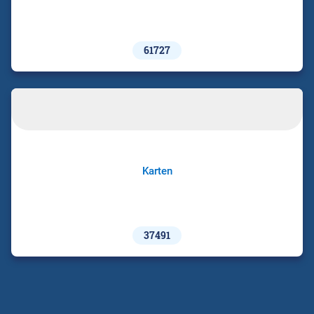
61727
Karten
37491