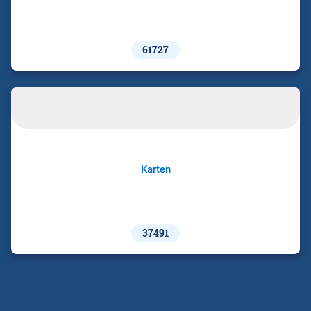
61727
Karten
37491