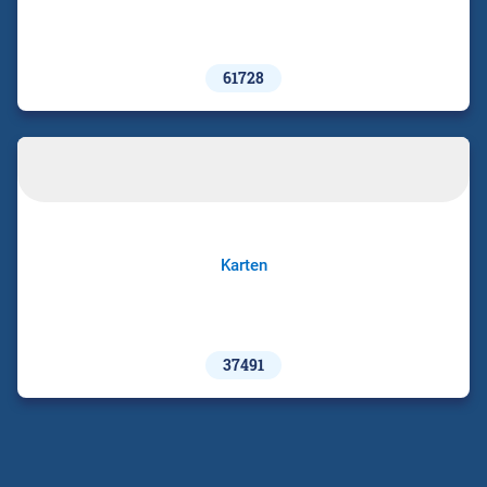
61728
Karten
37491