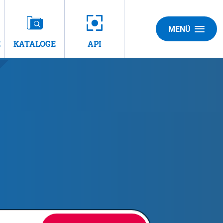
MENÜ
E
KATALOGE
API