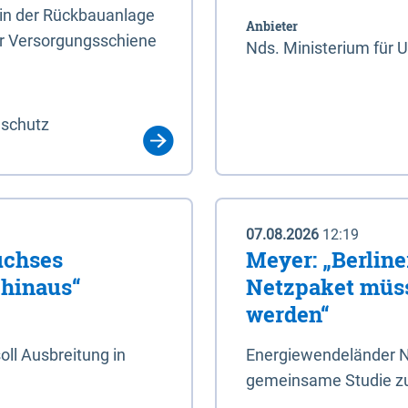
rin der Rückbauanlage
Anbieter
er Versorgungsschiene
Nds. Ministerium für 
aschutz
07.08.2026
12:19
uchses
Meyer: „Berlin
 hinaus“
Netzpaket müss
werden“
ll Ausbreitung in
Energiewendeländer N
gemeinsame Studie zu