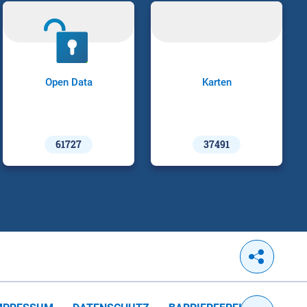
Open Data
Karten
61727
37491