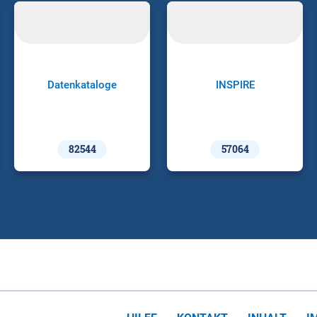
Datenkataloge
INSPIRE
82544
57064