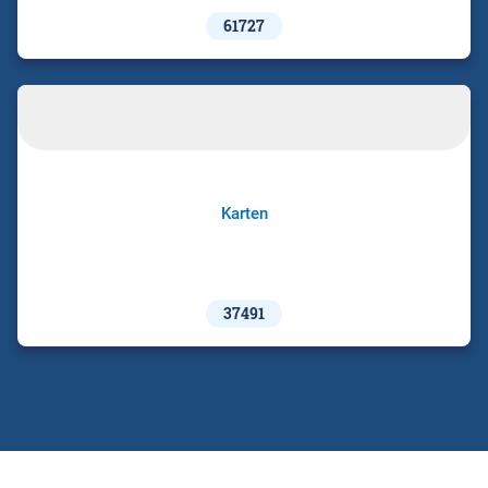
61727
Karten
37491