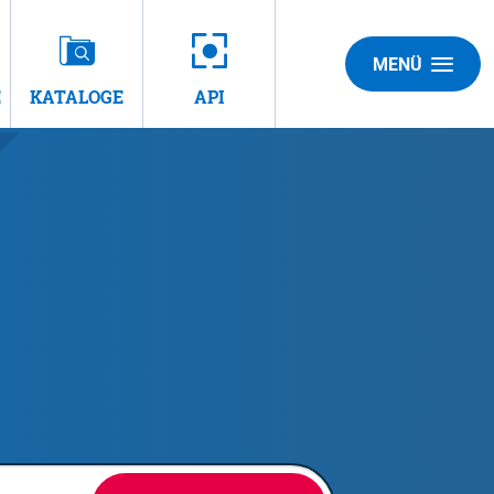
MENÜ
E
KATALOGE
API