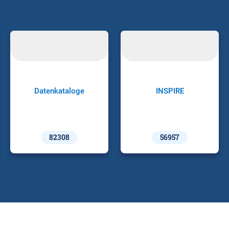
Datenkataloge
INSPIRE
82308
56957