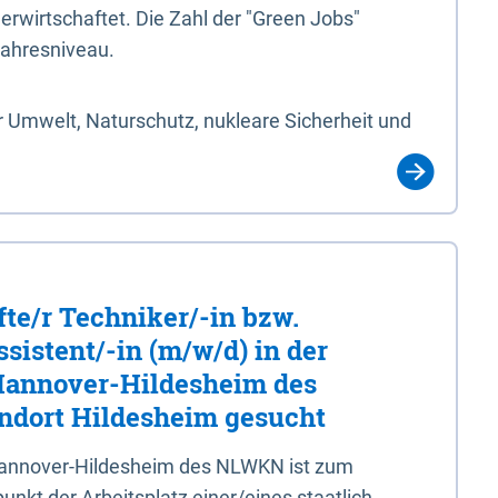
erwirtschaftet. Die Zahl der "Green Jobs"
jahresniveau.
 Umwelt, Naturschutz, nukleare Sicherheit und
fte/r Techniker/-in bzw.
sistent/-in (m/w/d) in der
 Hannover-Hildesheim des
dort Hildesheim gesucht
 Hannover-Hildesheim des NLWKN ist zum
nkt der Arbeitsplatz einer/eines staatlich