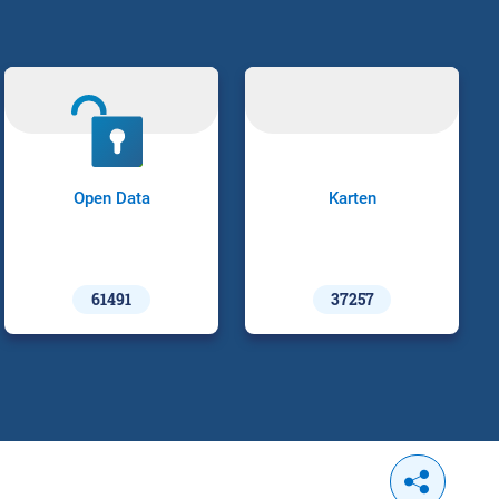
Open Data
Karten
61491
37257