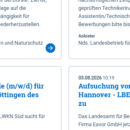
age auf die
geprüften Technikerin
ängigkeit für
Assistentin/Technisch
ederherzustellen.
Bewerbungen bitte bi
Anbieter
en und Naturschutz
Nds. Landesbetrieb fü
03.08.2026
10:19
e (m/w/d) für
Aufsuchung von
öttingen des
Hannover - LBEG
zu
NLWKN Süd sucht für
Das Landesamt für Ber
Firma Eavor GmbH jetzt