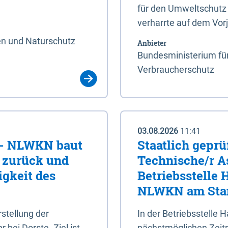
für den Umweltschutz 
verharrte auf dem Vor
en und Naturschutz
Anbieter
Bundesministerium für
Verbraucherschutz
03.08.2026
11:41
e - NLWKN baut
Staatlich geprü
e zurück und
Technische/r As
igkeit des
Betriebsstelle
NLWKN am Stan
tellung der
In der Betriebsstelle
bei Dorste. Ziel ist,
nächstmöglichen Zeitpu