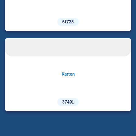
61728
Karten
37491