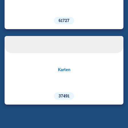
61727
Karten
37491