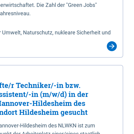
erwirtschaftet. Die Zahl der "Green Jobs"
jahresniveau.
 Umwelt, Naturschutz, nukleare Sicherheit und
fte/r Techniker/-in bzw.
sistent/-in (m/w/d) in der
 Hannover-Hildesheim des
dort Hildesheim gesucht
 Hannover-Hildesheim des NLWKN ist zum
nkt der Arbeitsplatz einer/eines staatlich