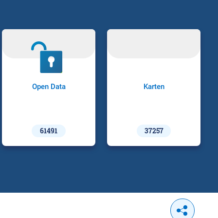
Open Data
Karten
61491
37257