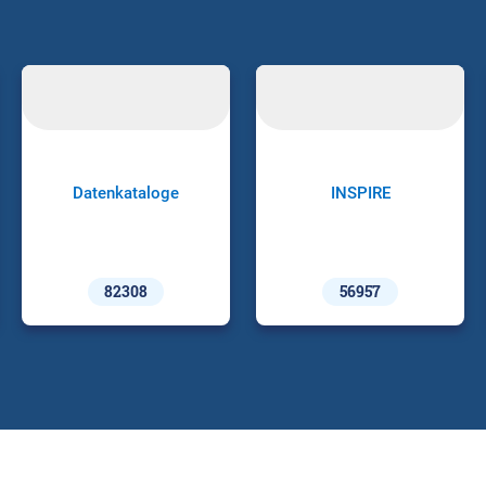
Datenkataloge
INSPIRE
82308
56957