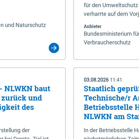
für den Umweltschutz 
verharrte auf dem Vor
en und Naturschutz
Anbieter
Bundesministerium für
Verbraucherschutz
03.08.2026
11:41
e - NLWKN baut
Staatlich geprü
e zurück und
Technische/r As
igkeit des
Betriebsstelle
NLWKN am Stan
tellung der
In der Betriebsstelle
bei Dorste. Ziel ist,
nächstmöglichen Zeitpu