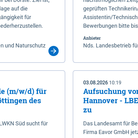
age auf die
geprüften Technikerin
ängigkeit für
Assistentin/Technisch
ederherzustellen.
Bewerbungen bitte bi
Anbieter
en und Naturschutz
Nds. Landesbetrieb fü
03.08.2026
10:19
e (m/w/d) für
Aufsuchung von
öttingen des
Hannover - LBEG
zu
NLWKN Süd sucht für
Das Landesamt für Ber
Firma Eavor GmbH jetzt