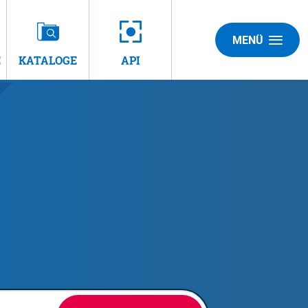
MENÜ
E
KATALOGE
API