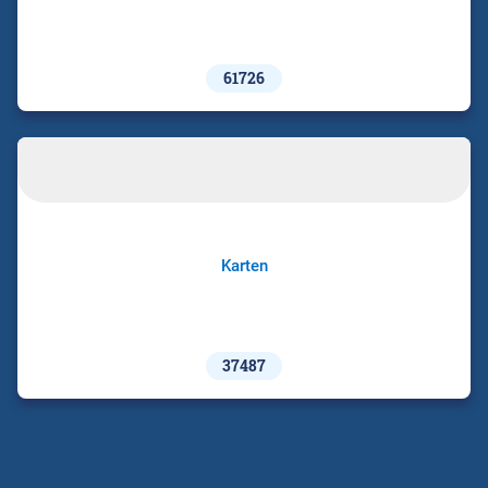
61726
Karten
37487