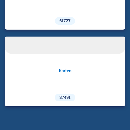
61727
Karten
37491