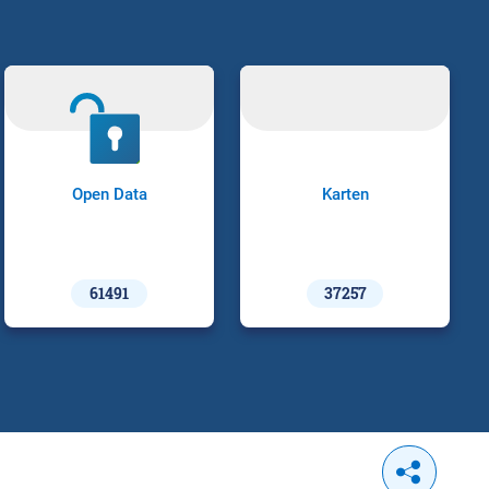
Open Data
Karten
61491
37257