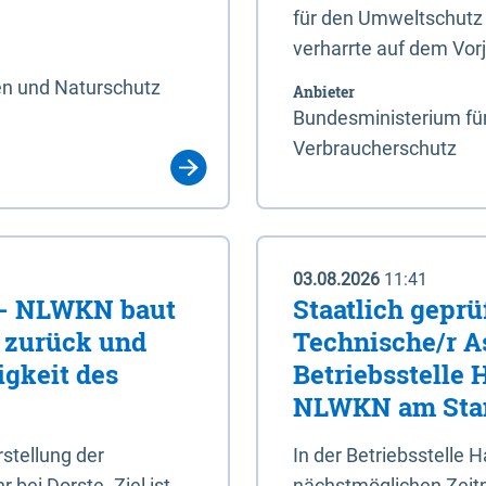
für den Umweltschutz 
verharrte auf dem Vor
en und Naturschutz
Anbieter
Bundesministerium für
Verbraucherschutz
03.08.2026
11:41
e - NLWKN baut
Staatlich geprü
e zurück und
Technische/r As
igkeit des
Betriebsstelle
NLWKN am Stan
tellung der
In der Betriebsstelle
bei Dorste. Ziel ist,
nächstmöglichen Zeitpu