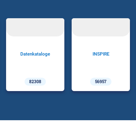
Datenkataloge
INSPIRE
82308
56957