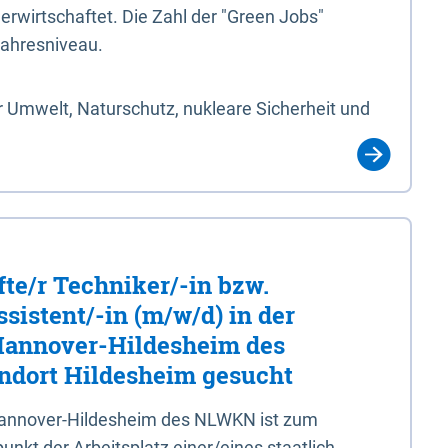
erwirtschaftet. Die Zahl der "Green Jobs"
jahresniveau.
 Umwelt, Naturschutz, nukleare Sicherheit und
fte/r Techniker/-in bzw.
sistent/-in (m/w/d) in der
 Hannover-Hildesheim des
dort Hildesheim gesucht
 Hannover-Hildesheim des NLWKN ist zum
nkt der Arbeitsplatz einer/eines staatlich