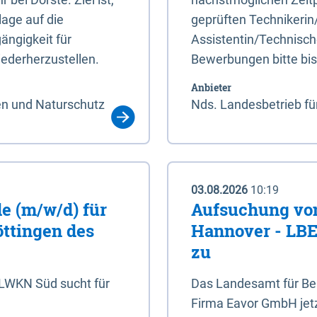
age auf die
geprüften Technikerin
ängigkeit für
Assistentin/Technisch
ederherzustellen.
Bewerbungen bitte bi
Anbieter
en und Naturschutz
Nds. Landesbetrieb fü
03.08.2026
10:19
e (m/w/d) für
Aufsuchung von
öttingen des
Hannover - LBEG
zu
NLWKN Süd sucht für
Das Landesamt für Ber
Firma Eavor GmbH jetzt