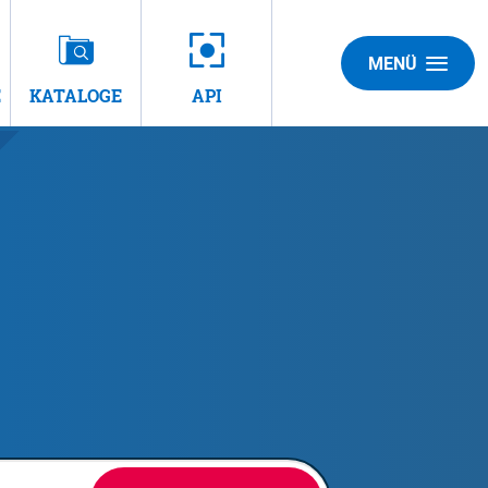
MENÜ
E
KATALOGE
API