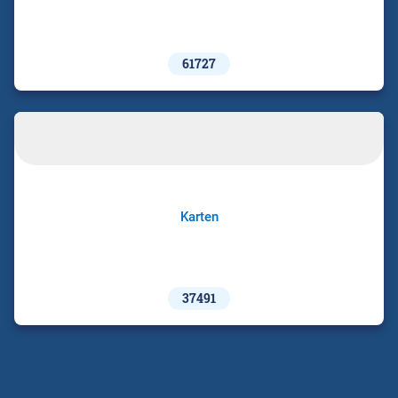
61727
Karten
37491