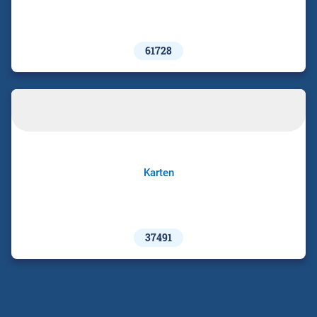
61728
Karten
37491