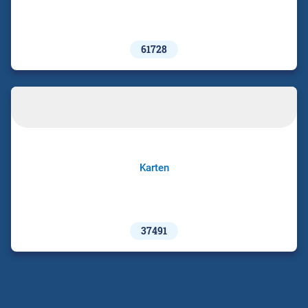
61728
Karten
37491