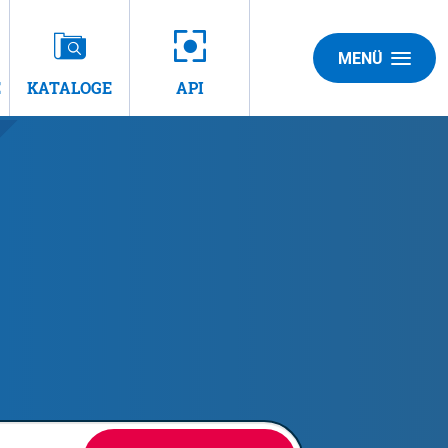
MENÜ
E
KATALOGE
API