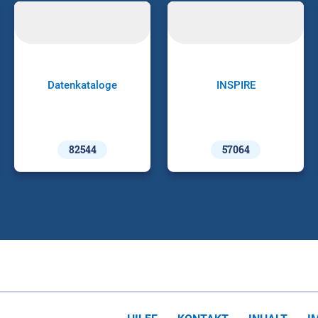
Datenkataloge
INSPIRE
82544
57064