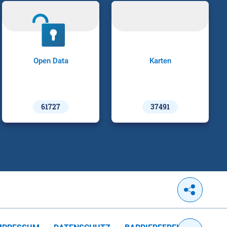
Open Data
Karten
61727
37491