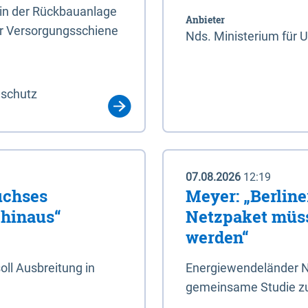
rin der Rückbauanlage
Anbieter
er Versorgungsschiene
Nds. Ministerium für 
aschutz
07.08.2026
12:19
uchses
Meyer: „Berlin
 hinaus“
Netzpaket müss
werden“
ll Ausbreitung in
Energiewendeländer N
gemeinsame Studie zu