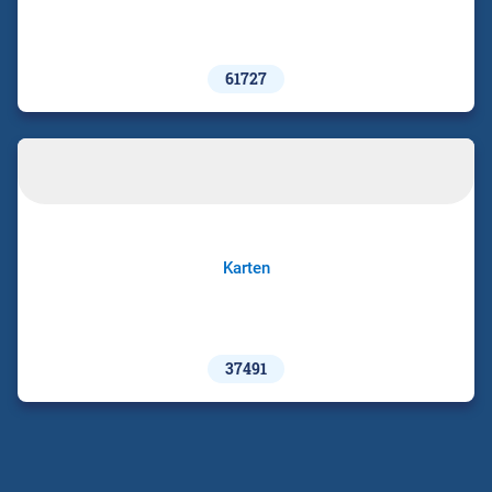
61727
Karten
37491