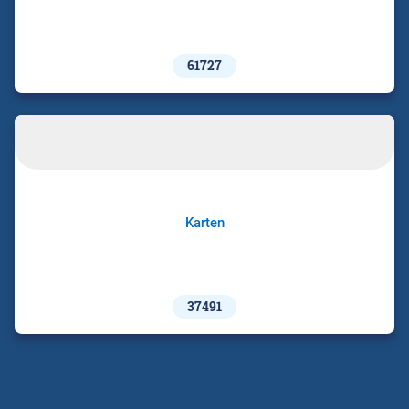
61727
Karten
37491