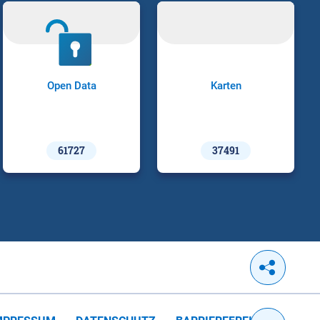
Open Data
Karten
61727
37491