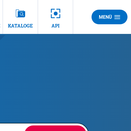
MENÜ
E
KATALOGE
API