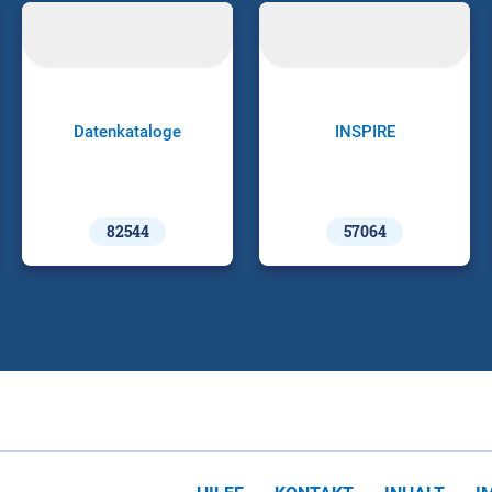
Datenkataloge
INSPIRE
82544
57064