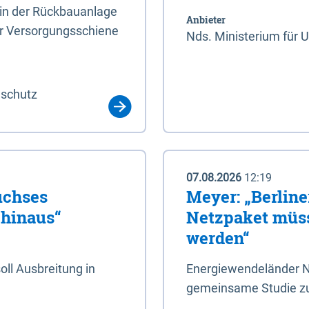
rin der Rückbauanlage
Anbieter
er Versorgungsschiene
Nds. Ministerium für 
aschutz
07.08.2026
12:19
uchses
Meyer: „Berlin
 hinaus“
Netzpaket müss
werden“
ll Ausbreitung in
Energiewendeländer N
gemeinsame Studie zu