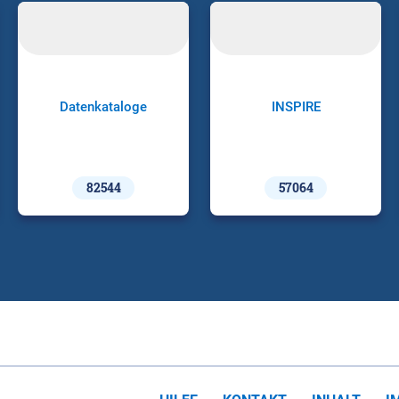
Datenkataloge
INSPIRE
82544
57064