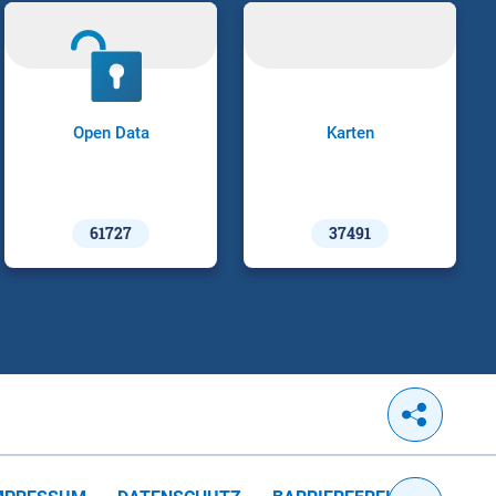
Open Data
Karten
61727
37491