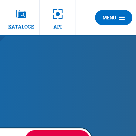
MENÜ
E
KATALOGE
API