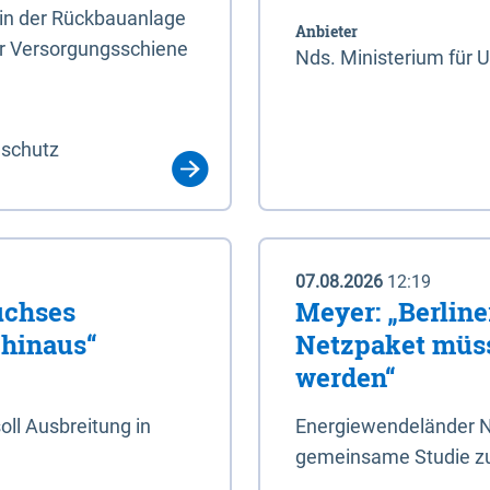
rin der Rückbauanlage
Anbieter
er Versorgungsschiene
Nds. Ministerium für 
aschutz
07.08.2026
12:19
uchses
Meyer: „Berlin
 hinaus“
Netzpaket müss
werden“
ll Ausbreitung in
Energiewendeländer N
gemeinsame Studie zu