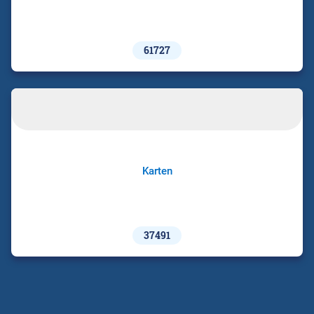
61727
Karten
37491