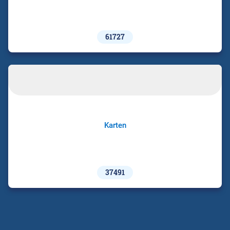
61727
Karten
37491