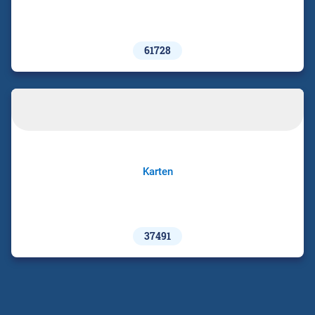
61728
Karten
37491