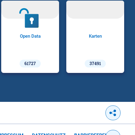
Open Data
Karten
61727
37491