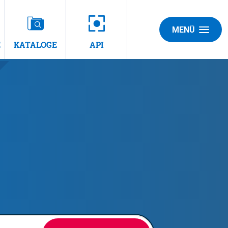
MENÜ
E
KATALOGE
API