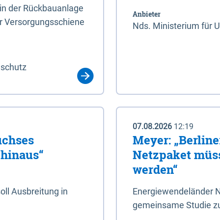
rin der Rückbauanlage
Anbieter
er Versorgungsschiene
Nds. Ministerium für 
aschutz
07.08.2026
12:19
uchses
Meyer: „Berlin
 hinaus“
Netzpaket müss
werden“
ll Ausbreitung in
Energiewendeländer N
gemeinsame Studie zu