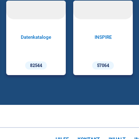
Datenkataloge
INSPIRE
82544
57064