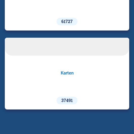
61727
Karten
37491