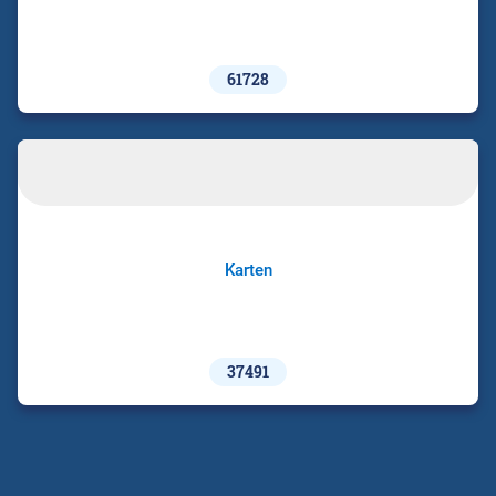
61728
Karten
37491