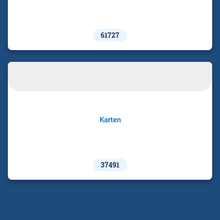
61727
Karten
37491