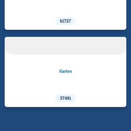
61727
Karten
37491