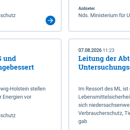
Anbieter
aschutz
Nds. Ministerium für 
07.08.2026
11:23
G und
Leitung der Abt
hgebessert
Untersuchungs
ig-Holstein stellen
Im Ressort des ML ist
 Energien vor
Lebensmittelsicherhei
sich niedersachsenweit
Verbraucherschutz, Tie
aschutz
gab