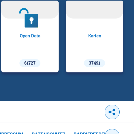
Open Data
Karten
61727
37491