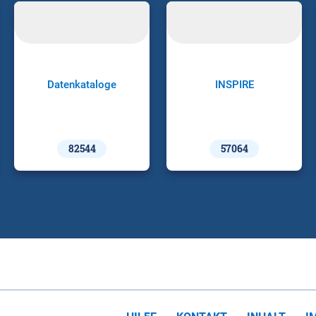
Datenkataloge
INSPIRE
82544
57064