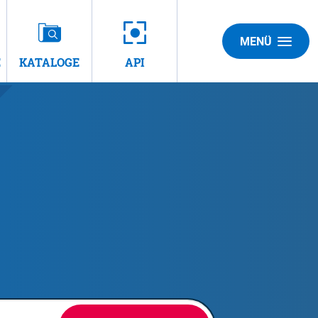
MENÜ
E
KATALOGE
API