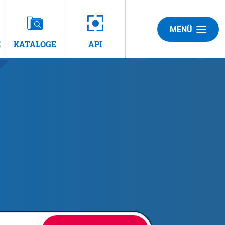
MENÜ
E
KATALOGE
API