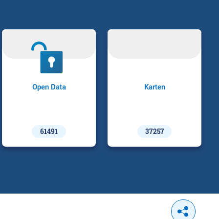
Open Data
Karten
61491
37257