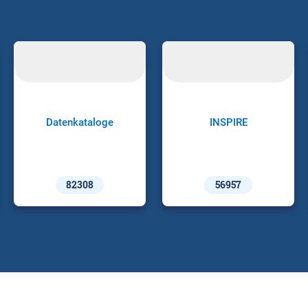
Datenkataloge
INSPIRE
82308
56957