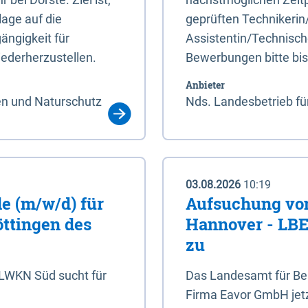
age auf die
geprüften Technikerin
ängigkeit für
Assistentin/Technisch
ederherzustellen.
Bewerbungen bitte bi
Anbieter
en und Naturschutz
Nds. Landesbetrieb fü
03.08.2026
10:19
e (m/w/d) für
Aufsuchung von
öttingen des
Hannover - LBEG
zu
NLWKN Süd sucht für
Das Landesamt für Ber
Firma Eavor GmbH jetzt