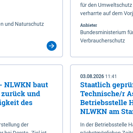
für den Umweltschutz 
verharrte auf dem Vor
en und Naturschutz
Anbieter
Bundesministerium für
Verbraucherschutz
03.08.2026
11:41
e - NLWKN baut
Staatlich geprü
e zurück und
Technische/r As
igkeit des
Betriebsstelle
NLWKN am Stan
tellung der
In der Betriebsstelle
bei Dorste. Ziel ist,
nächstmöglichen Zeitpu