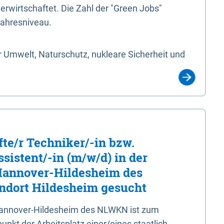
erwirtschaftet. Die Zahl der "Green Jobs"
jahresniveau.
 Umwelt, Naturschutz, nukleare Sicherheit und
fte/r Techniker/-in bzw.
sistent/-in (m/w/d) in der
 Hannover-Hildesheim des
dort Hildesheim gesucht
 Hannover-Hildesheim des NLWKN ist zum
nkt der Arbeitsplatz einer/eines staatlich