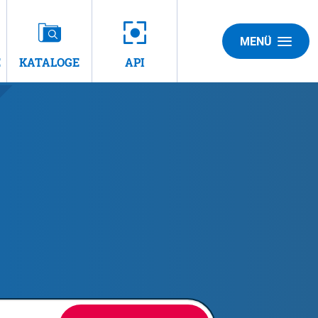
MENÜ
E
KATALOGE
API