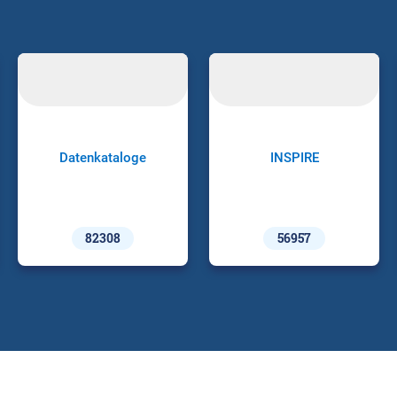
Datenkataloge
INSPIRE
82308
56957