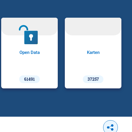
Open Data
Karten
61491
37257