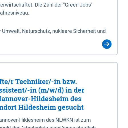
erwirtschaftet. Die Zahl der "Green Jobs"
jahresniveau.
 Umwelt, Naturschutz, nukleare Sicherheit und
fte/r Techniker/-in bzw.
sistent/-in (m/w/d) in der
 Hannover-Hildesheim des
dort Hildesheim gesucht
 Hannover-Hildesheim des NLWKN ist zum
nkt der Arbeitsplatz einer/eines staatlich