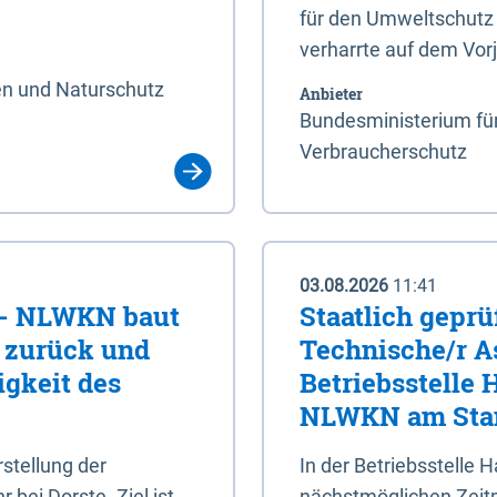
für den Umweltschutz 
verharrte auf dem Vor
en und Naturschutz
Anbieter
Bundesministerium für
Verbraucherschutz
03.08.2026
11:41
e - NLWKN baut
Staatlich geprü
e zurück und
Technische/r As
igkeit des
Betriebsstelle
NLWKN am Stan
tellung der
In der Betriebsstelle
bei Dorste. Ziel ist,
nächstmöglichen Zeitpu