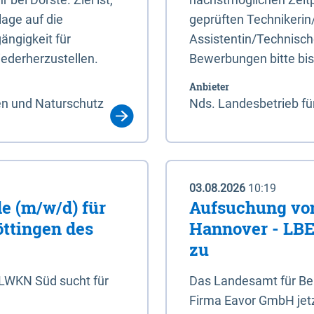
age auf die
geprüften Technikerin
ängigkeit für
Assistentin/Technisch
ederherzustellen.
Bewerbungen bitte bi
Anbieter
en und Naturschutz
Nds. Landesbetrieb fü
03.08.2026
10:19
e (m/w/d) für
Aufsuchung von
öttingen des
Hannover - LBEG
zu
NLWKN Süd sucht für
Das Landesamt für Ber
Firma Eavor GmbH jetzt