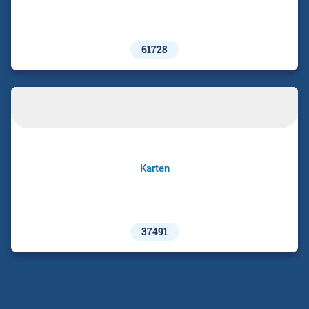
61728
Karten
37491