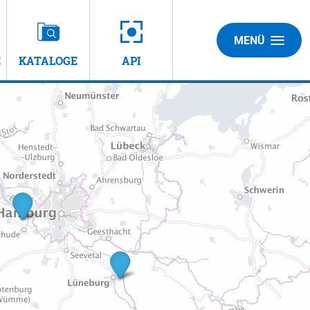
MENÜ
E
KATALOGE
API