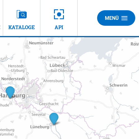
MENÜ
E
KATALOGE
API