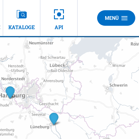
MENÜ
E
KATALOGE
API