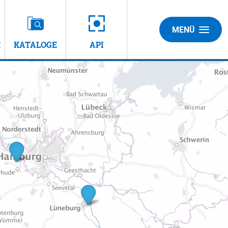
MENÜ
E
KATALOGE
API