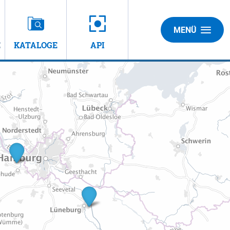
MENÜ
E
KATALOGE
API