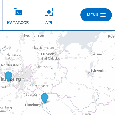
MENÜ
E
KATALOGE
API