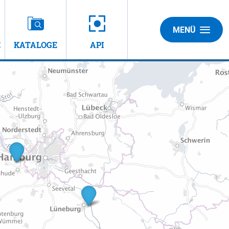
MENÜ
E
KATALOGE
API