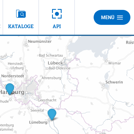
MENÜ
E
KATALOGE
API