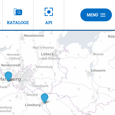
MENÜ
E
KATALOGE
API