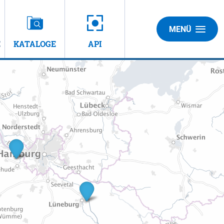
MENÜ
E
KATALOGE
API