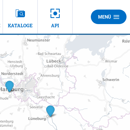
MENÜ
E
KATALOGE
API