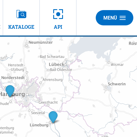
MENÜ
E
KATALOGE
API