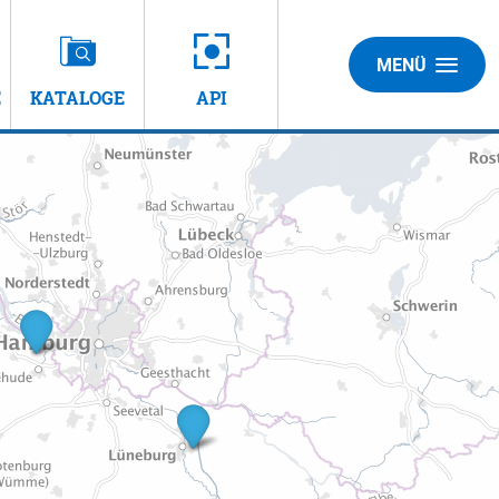
MENÜ
E
KATALOGE
API