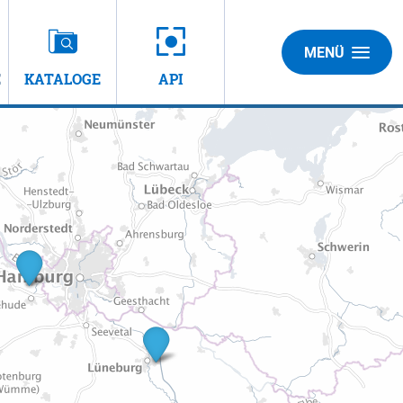
MENÜ
E
KATALOGE
API