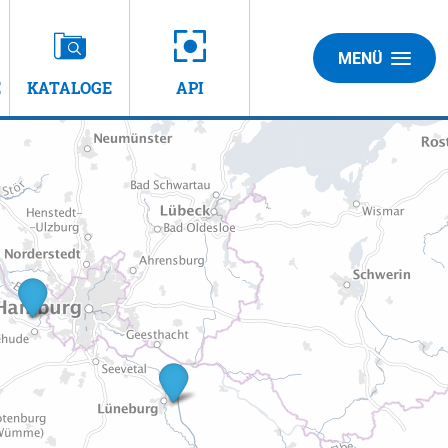
MENÜ
E
KATALOGE
API